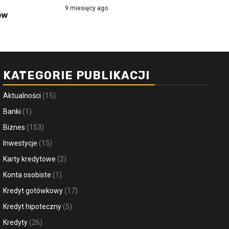
9 miesięcy ago
ów
KATEGORIE PUBLIKACJI
Aktualności
(15)
Banki
(1)
Biznes
(153)
Inwestycje
(15)
Karty kredytowe
(2)
Konta osobiste
(1)
Kredyt gotówkowy
(17)
Kredyt hipoteczny
(5)
Kredyty
(26)