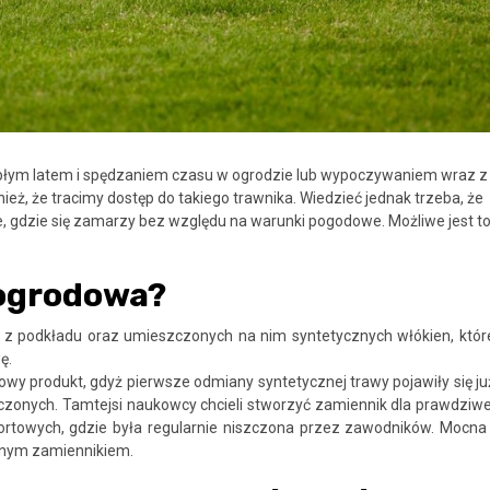
iepłym latem i spędzaniem czasu w ogrodzie lub wypoczywaniem wraz z
ież, że tracimy dostęp do takiego trawnika. Wiedzieć jednak trzeba, że
, gdzie się zamarzy bez względu na warunki pogodowe. Możliwe jest t
 ogrodowa?
ię z podkładu oraz umieszczonych na nim syntetycznych włókien, któr
ę.
owy produkt, gdyż pierwsze odmiany syntetycznej trawy pojawiły się ju
czonych. Tamtejsi naukowcy chcieli stworzyć zamiennik dla prawdziwe
ortowych, gdzie była regularnie niszczona przez zawodników. Mocna 
alnym zamiennikiem.