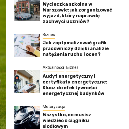
Wycieczka szkolna w
Warszawie: jak zorganizować
wyjazd, który naprawdę
zachwyci uczniów?
Biznes
Jak zoptymalizować grafik
pracowniczy dzięki analizie
natężenia ruchu i ocen?
Aktualności
Biznes
Audyt energetyczny i
certyfikaty energetyczne:
Klucz do efektywności
energetycznej budynków
Motoryzacja
Wszystko, co musisz
wiedzieć o ciągniku
siodłowym