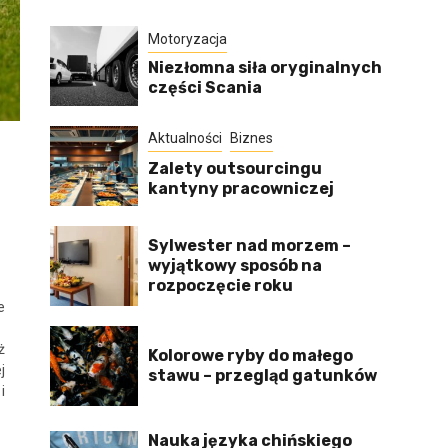
Motoryzacja
Niezłomna siła oryginalnych
części Scania
Aktualności
Biznes
Zalety outsourcingu
kantyny pracowniczej
o
Sylwester nad morzem –
wyjątkowy sposób na
rozpoczęcie roku
e
ż
Kolorowe ryby do małego
j
stawu – przegląd gatunków
i
Nauka języka chińskiego