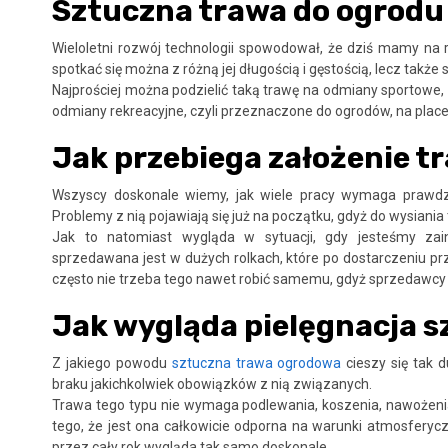
Sztuczna trawa do ogrodu
Wieloletni rozwój technologii spowodował, że dziś mamy na 
spotkać się można z różną jej długością i gęstością, lecz tak
Najprościej można podzielić taką trawę na odmiany sportowe, c
odmiany rekreacyjne, czyli przeznaczone do ogrodów, na place 
Jak przebiega założenie t
Wszyscy doskonale wiemy, jak wiele pracy wymaga prawdzi
Problemy z nią pojawiają się już na początku, gdyż do wysiani
Jak to natomiast wygląda w sytuacji, gdy jesteśmy za
sprzedawana jest w dużych rolkach, które po dostarczeniu pr
często nie trzeba tego nawet robić samemu, gdyż sprzedawcy 
Jak wygląda pielęgnacja 
Z jakiego powodu
sztuczna trawa ogrodowa
cieszy się tak 
braku jakichkolwiek obowiązków z nią związanych.
Trawa tego typu nie wymaga podlewania, koszenia, nawożenia 
tego, że jest ona całkowicie odporna na warunki atmosferyczn
przez cały rok wygląda tak samo doskonale.