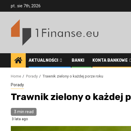
Skip
pt.. sie 7th, 2026
to
content
AKTUALNOŚCI
BANKI
KONTA BANKOWE
Home
Porady
Trawnik zielony o każdej porze roku
Porady
Trawnik zielony o każdej 
3 min read
3 lata ago