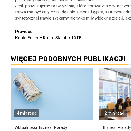
Jeśli poszukujemy rozwiązania, które sprawdzi się w naszym 
trawa ma być cały czas idealnie zielona i gęsta, sztuczna o
syntetycznej trawie zyskamy nie tylko miły widok na zieleń, 
Continue
Previous
Konto Forex – Konto Standard XTB
Reading
WIĘCEJ PODOBNYCH PUBLIKACJI
4 min read
2 min read
Aktualności
Biznes
Porady
Biznes
Porady