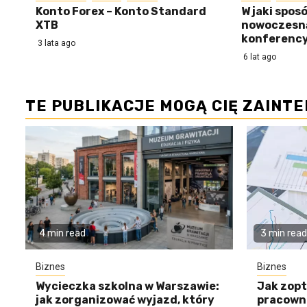
Konto Forex – Konto Standard
W jaki spos
XTB
nowoczesną
konferency
3 lata ago
6 lat ago
TE PUBLIKACJE MOGĄ CIĘ ZAINT
4 min read
3 min read
Biznes
Biznes
Wycieczka szkolna w Warszawie:
Jak zopt
jak zorganizować wyjazd, który
pracowni