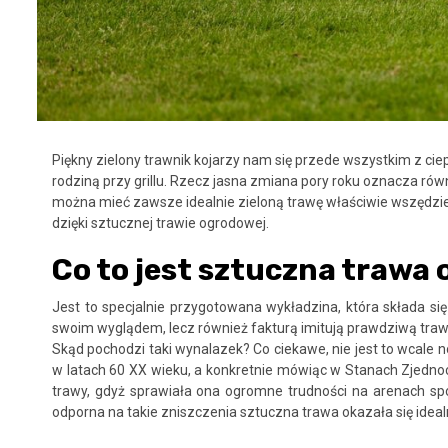
Piękny zielony trawnik kojarzy nam się przede wszystkim z c
rodziną przy grillu. Rzecz jasna zmiana pory roku oznacza równ
można mieć zawsze idealnie zieloną trawę właściwie wszędzie
dzięki sztucznej trawie ogrodowej.
Co to jest sztuczna trawa
Jest to specjalnie przygotowana wykładzina, która składa s
swoim wyglądem, lecz również fakturą imitują prawdziwą traw
Skąd pochodzi taki wynalazek? Co ciekawe, nie jest to wcale n
w latach 60 XX wieku, a konkretnie mówiąc w Stanach Zjedno
trawy, gdyż sprawiała ona ogromne trudności na arenach sp
odporna na takie zniszczenia sztuczna trawa okazała się ide