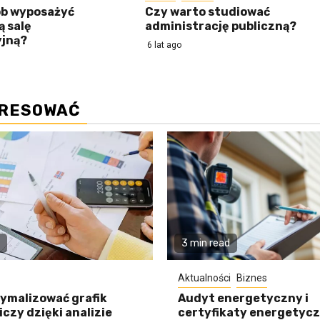
ób wyposażyć
Czy warto studiować
 salę
administrację publiczną?
jną?
6 lat ago
ERESOWAĆ
3 min read
Aktualności
Biznes
ymalizować grafik
Audyt energetyczny i
czy dzięki analizie
certyfikaty energetycz