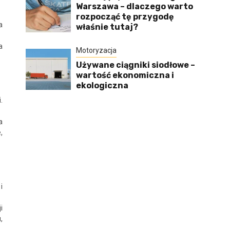
Warszawa – dlaczego warto
rozpocząć tę przygodę
a
właśnie tutaj?
a
Motoryzacja
Używane ciągniki siodłowe –
wartość ekonomiczna i
ekologiczna
.
a
,
i
i
,