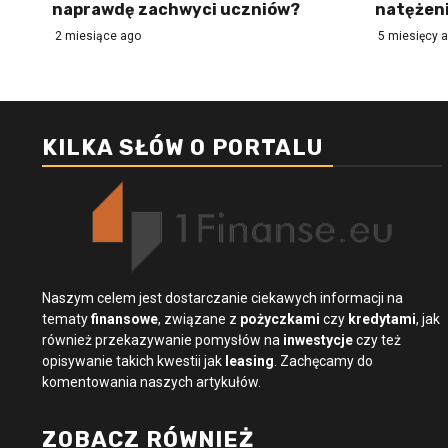
naprawdę zachwyci uczniów?
natężeni
2 miesiące ago
5 miesięcy 
KILKA SŁÓW O PORTALU
Naszym celem jest dostarczanie ciekawych informacji na
tematy
finansowe
, związane z
pożyczkami
czy
kredytami
, jak
również przekazywanie pomysłów na
inwestycje
czy też
opisywanie takich kwestii jak
leasing
. Zachęcamy do
komentowania naszych artykułów.
ZOBACZ RÓWNIEŻ