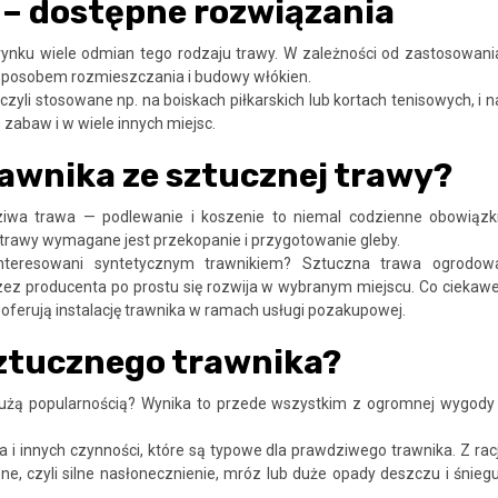
 – dostępne rozwiązania
rynku wiele odmian tego rodzaju trawy. W zależności od zastosowani
że sposobem rozmieszczania i budowy włókien.
zyli stosowane np. na boiskach piłkarskich lub kortach tenisowych, i n
zabaw i w wiele innych miejsc.
rawnika ze sztucznej trawy?
wa trawa — podlewanie i koszenie to niemal codzienne obowiązki
a trawy wymagane jest przekopanie i przygotowanie gleby.
interesowani syntetycznym trawnikiem? Sztuczna trawa ogrodow
zez producenta po prostu się rozwija w wybranym miejscu. Co ciekawe
oferują instalację trawnika w ramach usługi pozakupowej.
sztucznego trawnika?
dużą popularnością? Wynika to przede wszystkim z ogromnej wygody 
i innych czynności, które są typowe dla prawdziwego trawnika. Z racj
e, czyli silne nasłonecznienie, mróz lub duże opady deszczu i śniegu