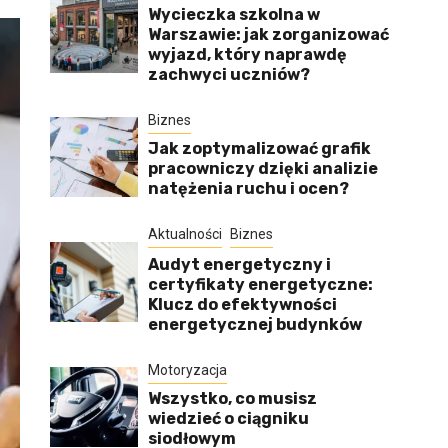
Wycieczka szkolna w
Warszawie: jak zorganizować
wyjazd, który naprawdę
zachwyci uczniów?
Biznes
Jak zoptymalizować grafik
pracowniczy dzięki analizie
natężenia ruchu i ocen?
Aktualności
Biznes
Audyt energetyczny i
certyfikaty energetyczne:
Klucz do efektywności
energetycznej budynków
Motoryzacja
Wszystko, co musisz
wiedzieć o ciągniku
siodłowym