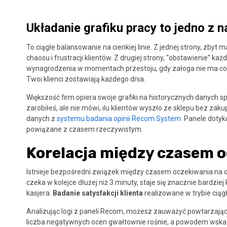
Układanie grafiku pracy to jedno z 
To ciągłe balansowanie na cienkiej linie. Z jednej strony, zby
chaosu i frustracji klientów. Z drugiej strony, “obstawienie” k
wynagrodzenia w momentach przestoju, gdy załoga nie ma co ro
Twoi klienci zostawiają każdego dnia.
Większość firm opiera swoje grafiki na historycznych danych s
zarobiłeś, ale nie mówi, ilu klientów wyszło ze sklepu bez zaku
danych z
systemu badania opinii Recom System
. Panele dotyk
powiązane z czasem rzeczywistym.
Korelacja między czasem o
Istnieje bezpośredni związek między czasem oczekiwania na o
czeka w kolejce dłużej niż 3 minuty, staje się znacznie bardzi
kasjera.
Badanie satysfakcji klienta
realizowane w trybie cią
Analizując logi z paneli Recom, możesz zauważyć powtarzające
liczba negatywnych ocen gwałtownie rośnie, a powodem wskazy