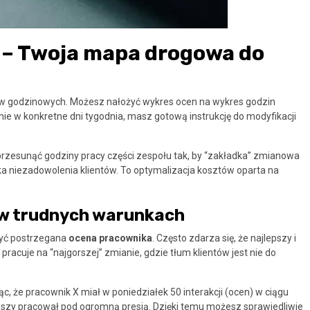
 – Twoja mapa drogowa do
w godzinowych. Możesz nałożyć wykres ocen na wykres godzin
rnie w konkretne dni tygodnia, masz gotową instrukcję do modyfikacji
przesunąć godziny pracy części zespołu tak, by “zakładka” zmianowa
a niezadowolenia klientów. To optymalizacja kosztów oparta na
 w trudnych warunkach
być postrzegana
ocena pracownika
. Często zdarza się, że najlepszy i
pracuje na “najgorszej” zmianie, gdzie tłum klientów jest nie do
 że pracownik X miał w poniedziałek 50 interakcji (ocen) w ciągu
erwszy pracował pod ogromną presją. Dzięki temu możesz sprawiedliwie