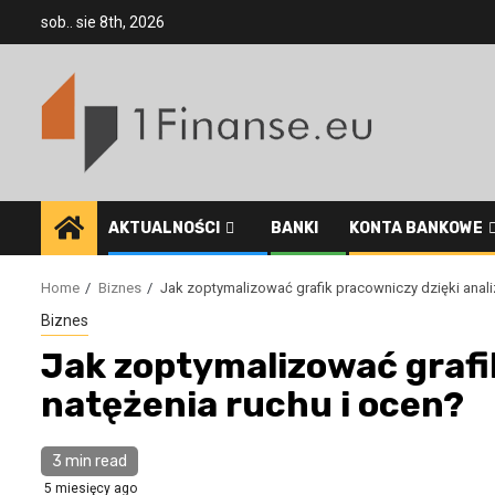
Skip
sob.. sie 8th, 2026
to
content
AKTUALNOŚCI
BANKI
KONTA BANKOWE
Home
Biznes
Jak zoptymalizować grafik pracowniczy dzięki analiz
Biznes
Jak zoptymalizować grafik
natężenia ruchu i ocen?
3 min read
5 miesięcy ago