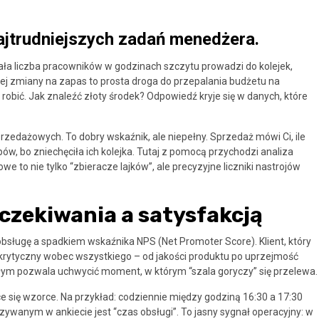
najtrudniejszych zadań menedżera.
t mała liczba pracowników w godzinach szczytu prowadzi do kolejek,
ażdej zmiany na zapas to prosta droga do przepalania budżetu na
bić. Jak znaleźć złoty środek? Odpowiedź kryje się w danych, które
przedażowych. To dobry wskaźnik, ale niepełny. Sprzedaż mówi Ci, ile
pów, bo zniechęciła ich kolejka. Tutaj z pomocą przychodzi analiza
owe to nie tylko “zbieracze lajków”, ale precyzyjne liczniki nastrojów
czekiwania a satysfakcją
bsługę a spadkiem wskaźnika NPS (Net Promoter Score). Klient, który
ej krytyczny wobec wszystkiego – od jakości produktu po uprzejmość
głym pozwala uchwycić moment, w którym “szala goryczy” się przelewa.
 się wzorce. Na przykład: codziennie między godziną 16:30 a 17:30
wanym w ankiecie jest “czas obsługi”. To jasny sygnał operacyjny: w