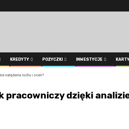
KREDYTY
POŻYCZKI
INWESTYCJE
KART
ie natężenia ruchu i ocen?
 pracowniczy dzięki analizi