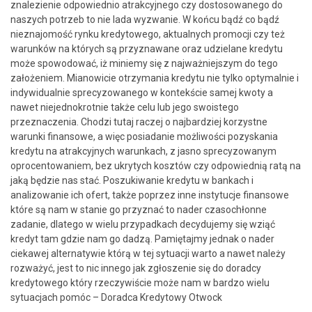
znalezienie odpowiednio atrakcyjnego czy dostosowanego do
naszych potrzeb to nie lada wyzwanie. W końcu bądź co bądź
nieznajomość rynku kredytowego, aktualnych promocji czy też
warunków na których są przyznawane oraz udzielane kredytu
może spowodować, iż miniemy się z najważniejszym do tego
założeniem. Mianowicie otrzymania kredytu nie tylko optymalnie i
indywidualnie sprecyzowanego w kontekście samej kwoty a
nawet niejednokrotnie także celu lub jego swoistego
przeznaczenia. Chodzi tutaj raczej o najbardziej korzystne
warunki finansowe, a więc posiadanie możliwości pozyskania
kredytu na atrakcyjnych warunkach, z jasno sprecyzowanym
oprocentowaniem, bez ukrytych kosztów czy odpowiednią ratą na
jaką będzie nas stać. Poszukiwanie kredytu w bankach i
analizowanie ich ofert, także poprzez inne instytucje finansowe
które są nam w stanie go przyznać to nader czasochłonne
zadanie, dlatego w wielu przypadkach decydujemy się wziąć
kredyt tam gdzie nam go dadzą. Pamiętajmy jednak o nader
ciekawej alternatywie którą w tej sytuacji warto a nawet należy
rozważyć, jest to nic innego jak zgłoszenie się do doradcy
kredytowego który rzeczywiście może nam w bardzo wielu
sytuacjach pomóc – Doradca Kredytowy Otwock