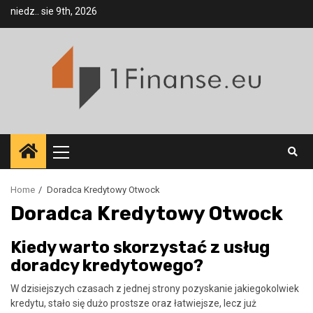
Skip
niedz.. sie 9th, 2026
to
content
Primary
Menu
Home
Doradca Kredytowy Otwock
Doradca Kredytowy Otwock
Kiedy warto skorzystać z usług
doradcy kredytowego?
W dzisiejszych czasach z jednej strony pozyskanie jakiegokolwiek
kredytu, stało się dużo prostsze oraz łatwiejsze, lecz już