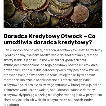
Doradca Kredytowy Otwock – Co
umożliwia doradca kredytowy?
Jak wspomniano powyżej, doradca kredytowy zwłaszcza rzetelny
i profesjonalny, ma nam bardzo wiele do zaoferowania, dlatego
skorzystanie z jego usług ma w wielu przypadkach oraz
sytuacjach uzasadnione do tego podstawy. Można iść krok dalej i
powiedzieć, że to właśnie doradca żywieniowy posiada wszelkie
predyspozycje, doświadczenie oraz umiejętności by w danym
momencie lub czasie ocenić potencjał i ofertę całego rynku
kredytowego. Niech nie dziwi więc sytuacja w której zyskują oni na
zainteresowaniu oraz swoistej popularności, właśnie doradcy
kredytowi dysponują wszelką niezbędną wiedzą jaka w przypadku
chęci pozyskania lub wzięcia kredytu może okazać się nader
przydatna.