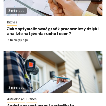
3 min read
Biznes
Jak zoptymalizować grafik pracowniczy dzięki
analizie natężenia ruchu i ocen?
5 miesięcy ago
3 min read
Aktualności
Biznes
Audyt energetyczny i certyfikaty