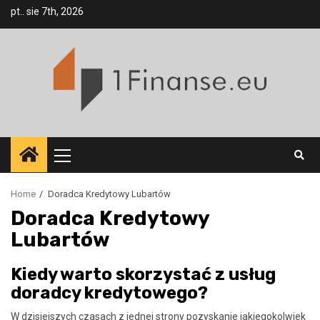
Skip
pt.. sie 7th, 2026
to
content
Primary
Menu
Home
Doradca Kredytowy Lubartów
Doradca Kredytowy
Lubartów
Kiedy warto skorzystać z usług
doradcy kredytowego?
W dzisiejszych czasach z jednej strony pozyskanie jakiegokolwiek