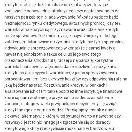
kredytu, stało się dużo prostsze oraz łatwiejsze, lecz już
znalezienie odpowiednio atrakcyjnego czy dostosowanego do
naszych potrzeb to nie lada wyzwanie. W końcu bądź co bądź
nieznajomość rynku kredytowego, aktualnych promocji czy też
warunków na których są przyznawane oraz udzielane kredytu
może spowodować, iż miniemy się z najważniejszym do tego
założeniem. Mianowicie otrzymania kredytu nie tylko optymalnie i
indywidualnie sprecyzowanego w kontekście samej kwoty a
nawet niejednokrotnie także celu lub jego swoistego
przeznaczenia. Chodzi tutaj raczej o najbardziej korzystne
warunki finansowe, a więc posiadanie możliwości pozyskania
kredytu na atrakcyjnych warunkach, z jasno sprecyzowanym
oprocentowaniem, bez ukrytych kosztów czy odpowiednią ratą na
jaką będzie nas stać. Poszukiwanie kredytu w bankach i
analizowanie ich ofert, także poprzez inne instytucje finansowe
które są nam w stanie go przyznać to nader czasochłonne
zadanie, dlatego w wielu przypadkach decydujemy się wziąć
kredyt tam gdzie nam go dadzą. Pamiętajmy jednak o nader
ciekawej alternatywie którą w tej sytuacji warto a nawet należy
rozważyć, jest to nic innego jak zgłoszenie się do doradcy
kredytowego który rzeczywiście może nam w bardzo wielu