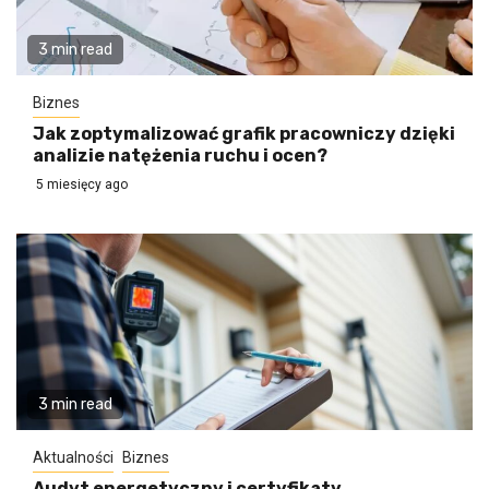
3 min read
Biznes
Jak zoptymalizować grafik pracowniczy dzięki
analizie natężenia ruchu i ocen?
5 miesięcy ago
3 min read
Aktualności
Biznes
Audyt energetyczny i certyfikaty