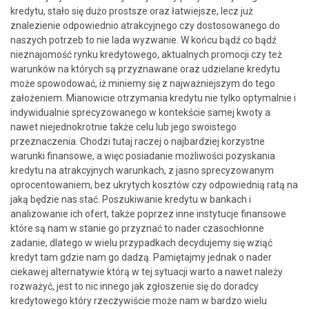
kredytu, stało się dużo prostsze oraz łatwiejsze, lecz już
znalezienie odpowiednio atrakcyjnego czy dostosowanego do
naszych potrzeb to nie lada wyzwanie. W końcu bądź co bądź
nieznajomość rynku kredytowego, aktualnych promocji czy też
warunków na których są przyznawane oraz udzielane kredytu
może spowodować, iż miniemy się z najważniejszym do tego
założeniem. Mianowicie otrzymania kredytu nie tylko optymalnie i
indywidualnie sprecyzowanego w kontekście samej kwoty a
nawet niejednokrotnie także celu lub jego swoistego
przeznaczenia. Chodzi tutaj raczej o najbardziej korzystne
warunki finansowe, a więc posiadanie możliwości pozyskania
kredytu na atrakcyjnych warunkach, z jasno sprecyzowanym
oprocentowaniem, bez ukrytych kosztów czy odpowiednią ratą na
jaką będzie nas stać. Poszukiwanie kredytu w bankach i
analizowanie ich ofert, także poprzez inne instytucje finansowe
które są nam w stanie go przyznać to nader czasochłonne
zadanie, dlatego w wielu przypadkach decydujemy się wziąć
kredyt tam gdzie nam go dadzą. Pamiętajmy jednak o nader
ciekawej alternatywie którą w tej sytuacji warto a nawet należy
rozważyć, jest to nic innego jak zgłoszenie się do doradcy
kredytowego który rzeczywiście może nam w bardzo wielu