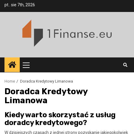
Skip
pt.. sie 7th, 2026
to
content
Primary
Menu
Home
Doradca Kredytowy Limanowa
Doradca Kredytowy
Limanowa
Kiedy warto skorzystać z usług
doradcy kredytowego?
W dzisiejszych czasach z jednej strony pozyskanie jakiegokolwiek