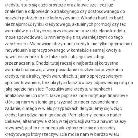
kredytu, stało się dużo prostsze oraz łatwiejsze, lecz już
znalezienie odpowiednio atrakcyjnego czy dostosowanego do
naszych potrzeb to nie lada wyzwanie. W końcu bądź co bądź
nieznajomość rynku kredytowego, aktualnych promocji czy też
warunków na których są przyznawane oraz udzielane kredytu
może spowodować, iż miniemy się z najważniejszym do tego
założeniem. Mianowicie otrzymania kredytu nie tylko optymalnie i
indywidualnie sprecyzowanego w kontekście samej kwoty a
nawet niejednokrotnie także celu lub jego swoistego
przeznaczenia. Chodzi tutaj raczej o najbardziej korzystne
warunki finansowe, a więc posiadanie możliwości pozyskania
kredytu na atrakcyjnych warunkach, z jasno sprecyzowanym
oprocentowaniem, bez ukrytych kosztów czy odpowiednią ratą na
jaką będzie nas stać. Poszukiwanie kredytu w bankach i
analizowanie ich ofert, także poprzez inne instytucje finansowe
które są nam w stanie go przyznać to nader czasochłonne
zadanie, dlatego w wielu przypadkach decydujemy się wziąć
kredyt tam gdzie nam go dadzą. Pamiętajmy jednak o nader
ciekawej alternatywie którą w tej sytuacji warto a nawet należy
rozważyć, jest to nic innego jak zgłoszenie się do doradcy
kredytowego który rzeczywiście może nam w bardzo wielu