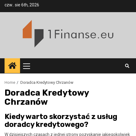
Skip
czw.. sie 6th, 2026
to
content
Primary
Menu
Home
Doradca Kredytowy Chrzanów
Doradca Kredytowy
Chrzanów
Kiedy warto skorzystać z usług
doradcy kredytowego?
W dzisiejszych czasach z jednej strony pozyskanie jakiegokolwiek