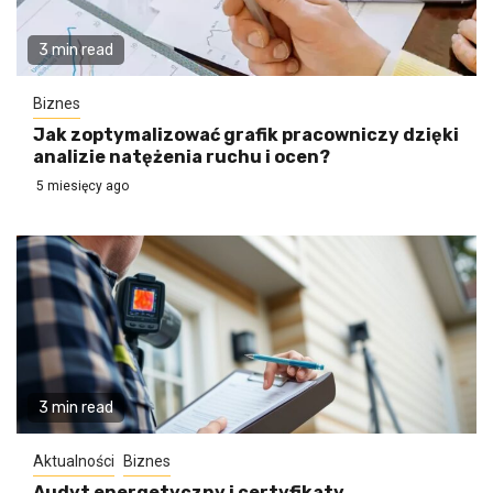
3 min read
Biznes
Jak zoptymalizować grafik pracowniczy dzięki
analizie natężenia ruchu i ocen?
5 miesięcy ago
3 min read
Aktualności
Biznes
Audyt energetyczny i certyfikaty