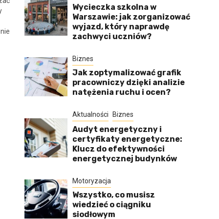
zać
Wycieczka szkolna w
y
Warszawie: jak zorganizować
wyjazd, który naprawdę
nie
zachwyci uczniów?
Biznes
Jak zoptymalizować grafik
pracowniczy dzięki analizie
natężenia ruchu i ocen?
Aktualności
Biznes
Audyt energetyczny i
certyfikaty energetyczne:
Klucz do efektywności
energetycznej budynków
Motoryzacja
Wszystko, co musisz
wiedzieć o ciągniku
siodłowym