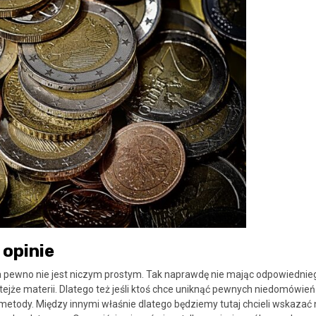
 opinie
 pewno nie jest niczym prostym. Tak naprawdę nie mając odpowiednie
ejże materii. Dlatego też jeśli ktoś chce uniknąć pewnych niedomówień
etody. Między innymi właśnie dlatego będziemy tutaj chcieli wskazać 