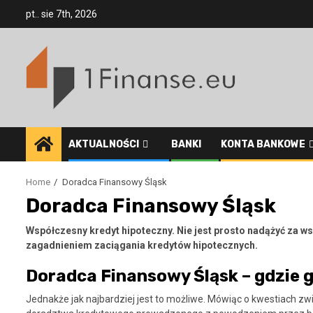
Skip
pt.. sie 7th, 2026
to
content
AKTUALNOŚCI
BANKI
KONTA BANKOWE
Home
Doradca Finansowy Śląsk
Doradca Finansowy Śląsk
Współczesny kredyt hipoteczny. Nie jest prosto nadążyć za 
zagadnieniem zaciągania kredytów hipotecznych.
Doradca Finansowy Śląsk – gdzie 
Jednakże jak najbardziej jest to możliwe. Mówiąc o kwestiach 