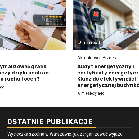
3 min read
Aktualności
Biznes
ymalizować grafik
Audyt energetyczny i
czy dzięki analizie
certyfikaty energetycz
a ruchu i ocen?
Klucz do efektywności
energetycznej budynk
ago
6 miesięcy ago
OSTATNIE PUBLIKACJE
Wycieczka szkolna w Warszawie: jak zorganizować wyjazd,