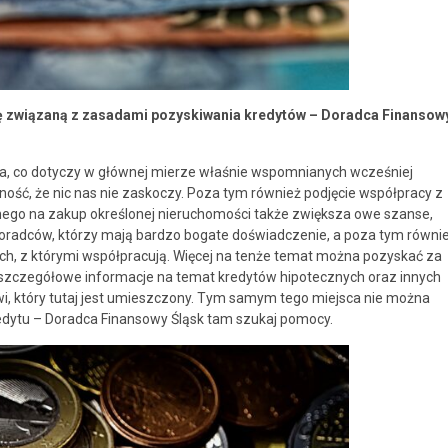
 związaną z zasadami pozyskiwania kredytów – Doradca Finansow
na, co dotyczy w głównej mierze właśnie wspomnianych wcześniej
ość, że nic nas nie zaskoczy. Poza tym również podjęcie współpracy z
ego na zakup określonej nieruchomości także zwiększa owe szanse,
 doradców, którzy mają bardzo bogate doświadczenie, a poza tym równi
ch, z którymi współpracują. Więcej na tenże temat można pozyskać za
 szczegółowe informacje na temat kredytów hipotecznych oraz innych
i, który tutaj jest umieszczony. Tym samym tego miejsca nie można
redytu – Doradca Finansowy Śląsk tam szukaj pomocy.