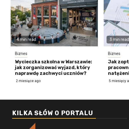
4 min read
3 min read
Biznes
Biznes
Wycieczka szkolna w Warszawie:
Jak zopt
jak zorganizować wyjazd, który
pracowni
naprawdę zachwyci uczniów?
natężeni
2 miesiące ago
5 miesięcy 
KILKA SŁÓW O PORTALU