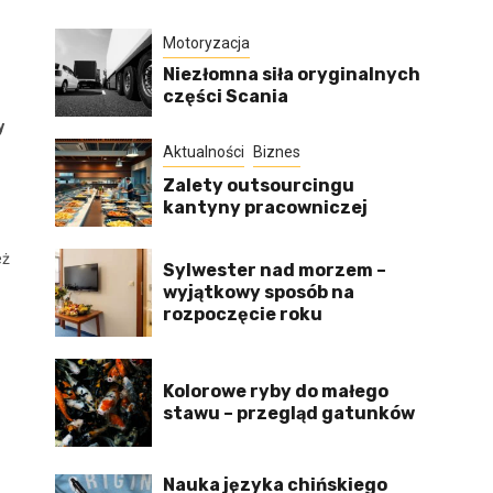
Motoryzacja
Niezłomna siła oryginalnych
części Scania
y
Aktualności
Biznes
Zalety outsourcingu
kantyny pracowniczej
eż
Sylwester nad morzem –
wyjątkowy sposób na
rozpoczęcie roku
Kolorowe ryby do małego
stawu – przegląd gatunków
Nauka języka chińskiego