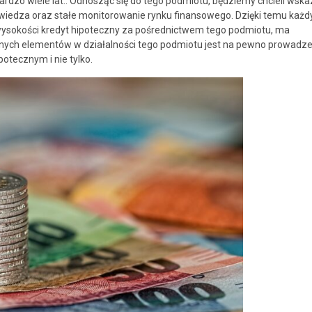
o wiele lat.. Odnosząc się do tego podmiotu, będziemy chcieli wska
, wiedza oraz stałe monitorowanie rynku finansowego. Dzięki temu każd
ej wysokości kredyt hipoteczny za pośrednictwem tego podmiotu, ma
nych elementów w działalności tego podmiotu jest na pewno prowadze
otecznym i nie tylko.